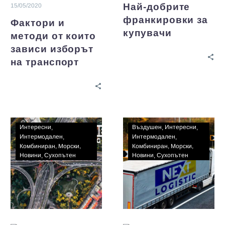
Най-добрите
15/05/2020
франкировки за
Фактори и
купувачи
методи от които
зависи изборът
на транспорт
Интересни
Въздушен
Интересни
Интермодален
Интермодален
Комбиниран
Морски
Комбиниран
Морски
Новини
Сухопътен
Новини
Сухопътен