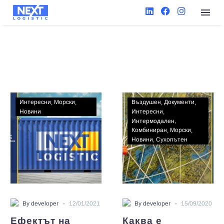
Интересни
Морски
Въздушен
Документи
Новини
Интересни
Интермодален
Комбиниран
Морски
Новини
Сухопътен
-
-
By developer
12/01/2021
By developer
15/09/2020
Ефектът на
Каква е