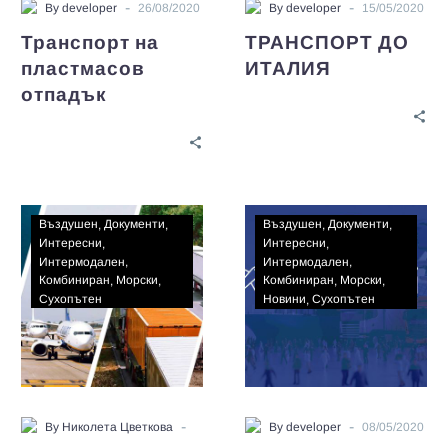
-
-
By developer
26/08/2020
By developer
15/05/2020
Транспорт на
ТРАНСПОРТ ДО
пластмасов
ИТАЛИЯ
отпадък
Въздушен
Документи
Въздушен
Документи
Интересни
Интересни
Интермодален
Интермодален
Комбиниран
Морски
Комбиниран
Морски
Сухопътен
Новини
Сухопътен
-
-
By Николета Цветкова
By developer
08/05/2020