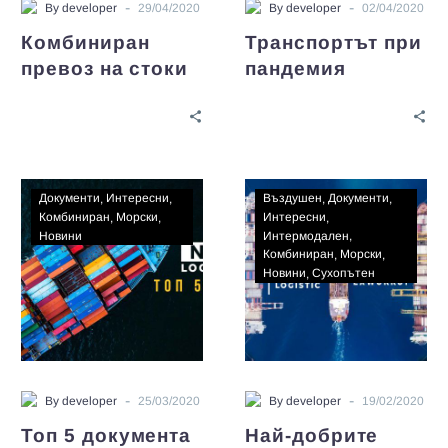
-
-
By developer
29/04/2020
By developer
02/04/2020
Комбиниран
Транспортът при
превоз на стоки
пандемия
Документи
Интересни
Въздушен
Документи
Комбиниран
Морски
Интересни
Новини
Интермодален
Комбиниран
Морски
Новини
Сухопътен
-
-
By developer
25/03/2020
By developer
19/02/2020
Топ 5 документa
Най-добрите