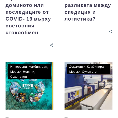
доминото или
разликата между
последиците от
спедиция и
COVID- 19 върху
логистика?
световния
стокообмен
Интересни
Комбиниран
Документи
Комбиниран
Морски
Новини
Морски
Сухопътен
Сухопътен