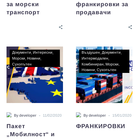
за морски
франкировки за
транспорт
продавачи
Документи
Интересни
Въздушен
Документи
Морски
Новини
Интермодален
Сухопътен
Комбиниран
Морски
Новини
Сухопътен
-
-
By developer
11/02/2020
By developer
15/01/2020
Пакет
ФРАНКИРОВКИ
„Мобилност“ и