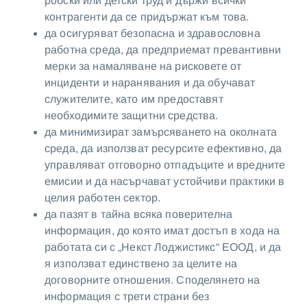
робски или детски труд и държи всички
контрагенти да се придържат към това.
да осигуряват безопасна и здравословна
работна среда, да предприемат превантивни
мерки за намаляване на рисковете от
инциденти и наранявания и да обучават
служителите, като им предоставят
необходимите защитни средства.
да минимизират замърсяването на околната
среда, да използват ресурсите ефективно, да
управляват отговорно отпадъците и вредните
емисии и да насърчават устойчиви практики в
целия работен сектор.
да пазят в тайна всяка поверителна
информация, до която имат достъп в хода на
работата си с „Некст Лоджистикс“ ЕООД, и да
я използват единствено за целите на
договорните отношения. Споделянето на
информация с трети страни без