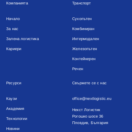
Компанията
Транспорт
Начало
Сухопътен
За нас
Комбиниран
Залена логистика
Интермодален
Кариери
Железопътен
Контейнерен
Речен
Ресурси
Свържете се с нас
Каузи
office@nextlogistic.eu
Академия
Некст Логистик
Рогошко шосе 36
Технологии
Пловдив, България
Новини