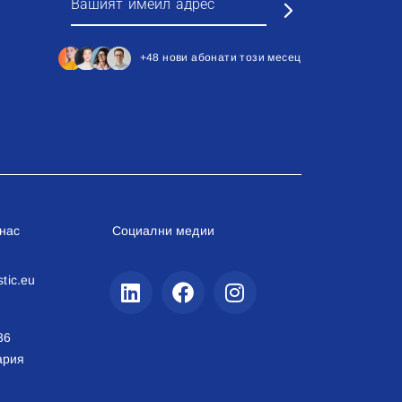
+48 нови абонати този месец
 нас
Социални медии
stic.eu
36
ария