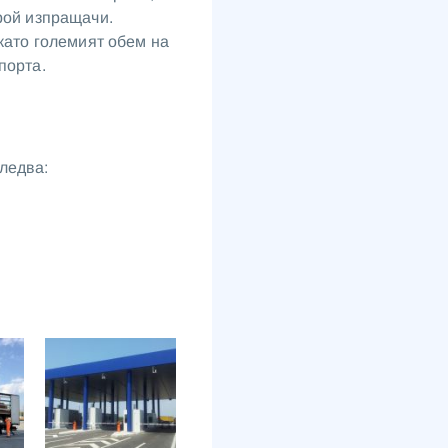
рой изпращачи.
 като големият обем на
порта.
ледва: