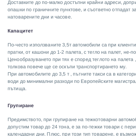
Доставките до по-малко достъпни крайни адреси, допри
опашки по граничните пунктове, и съответно отпадат з
натоварените дни и часове.
Капацитет
По-често използваните 3,5т автомобили са при клиенти
пратки, от кашони до 1-2 палета, с тегло на палет, не-по
Ценообразуването при тях е според теглото на палета ,
толкова повече ще се оскъпи транспортирането му.
При автомобилите до 3,5 т , пътните такси са в категор
води до минимални разходи по Европейските магистра
пътища.
Групиране
Предимството, при групиране на тежкотоварни автомо
допустим товар до 24 тона, е за по-тежки товари с пери
календарни дни. Плюс, при този тип товарене, е възмо