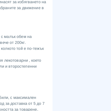
насят за избягването на
абраните за движение в
 с малък обем на
вече от 200кг.
 колкото той е по-тежък
ия лекотоварни , което
ли и второстепенни
били, с максимален
од за доставка от 5 до 7
жността за товарене,