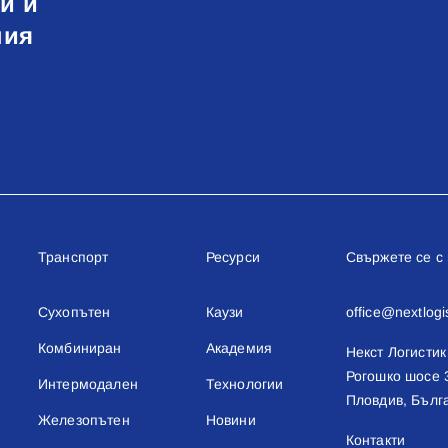
и и
ния
Транспорт
Ресурси
Свържете се с
Сухопътен
Каузи
office@nextlogi
Комбиниран
Академия
Некст Логистик
Рогошко шосе 
Интермодален
Технологии
Пловдив, Бълг
Железопътен
Новини
Контакти