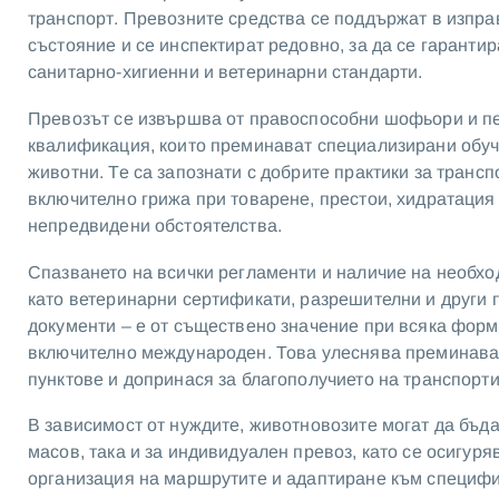
транспорт. Превозните средства се поддържат в изпра
състояние и се инспектират редовно, за да се гарантир
санитарно-хигиенни и ветеринарни стандарти.
Превозът се извършва от правоспособни шофьори и п
квалификация, които преминават специализирани обуч
животни. Те са запознати с добрите практики за трансп
включително грижа при товарене, престои, хидратация
непредвидени обстоятелства.
Спазването на всички регламенти и наличие на необх
като ветеринарни сертификати, разрешителни и други
документи – е от съществено значение при всяка форм
включително международен. Това улеснява преминава
пунктове и допринася за благополучието на транспорт
В зависимост от нуждите, животновозите могат да бъда
масов, така и за индивидуален превоз, като се осигуря
организация на маршрутите и адаптиране към специфи