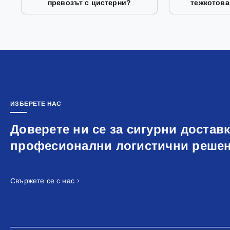
превозът с цистерни?
тежкотова
ИЗБЕРЕТЕ НАС
Доверете ни се за сигурни доставк
професионални логистични реше
Свържете се с нас