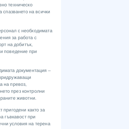
вно техническо
а спазването на всички
ерсонал с необходимата
ения за работа с
орт на добитък,
 и поведение при
одимата документация –
 придружаващи
а на превоз,
нето през контролни
ираните животни.
т пригодени както за
ва гъвкавост при
чни условия на терена