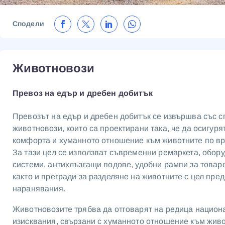
Сподели
Животновози
Превоз на едър и дребен добитък
Превозът на едър и дребен добитък се извършва със 
животновози, които са проектирани така, че да осигуря
комфорта и хуманното отношение към животните по вр
За тази цел се използват съвременни ремаркета, обор
системи, антихлъзгащи подове, удобни рампи за товар
както и прегради за разделяне на животните с цел пре
наранявания.
Животновозите трябва да отговарят на редица национ
изисквания, свързани с хуманното отношение към жив