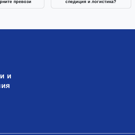
рните превози
спедиция и логистика?
и и
ния