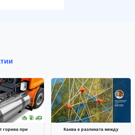
атии
т горива при
Каква е разликата между