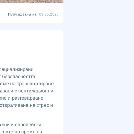
Публикувана на:
09.05.2025
специализирани
т безопасността,
еме на транспортиране.
удвани с вентилационни
ене и разтоварване,
дотвратяване на стрес и
ални и европейски
отните по време на