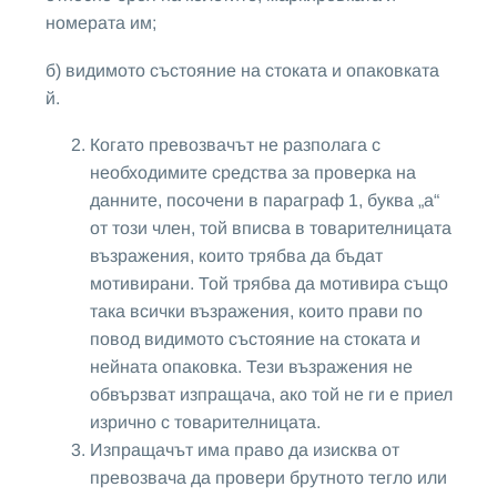
номерата им;
б) видимото състояние на стоката и опаковката
й.
Когато превозвачът не разполага с
необходимите средства за проверка на
данните, посочени в параграф 1, буква „а“
от този член, той вписва в товарителницата
възражения, които трябва да бъдат
мотивирани. Той трябва да мотивира също
така всички възражения, които прави по
повод видимото състояние на стоката и
нейната опаковка. Тези възражения не
обвързват изпращача, ако той не ги е приел
изрично с товарителницата.
Изпращачът има право да изисква от
превозвача да провери брутното тегло или