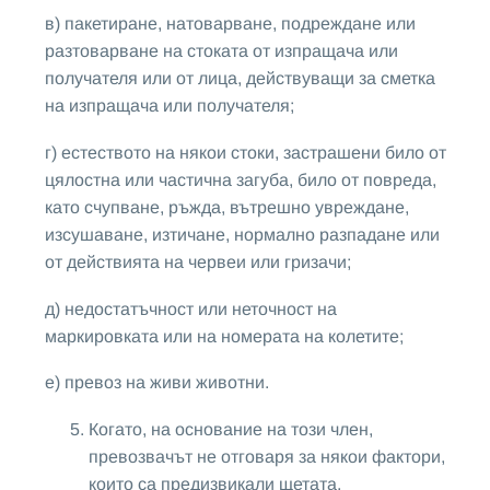
в) пакетиране, натоварване, подреждане или
разтоварване на стоката от изпращача или
получателя или от лица, действуващи за сметка
на изпращача или получателя;
г) естеството на някои стоки, застрашени било от
цялостна или частична загуба, било от повреда,
като счупване, ръжда, вътрешно увреждане,
изсушаване, изтичане, нормално разпадане или
от действията на червеи или гризачи;
д) недостатъчност или неточност на
маркировката или на номерата на колетите;
е) превоз на живи животни.
Когато, на основание на този член,
превозвачът не отговаря за някои фактори,
които са предизвикали щетата,