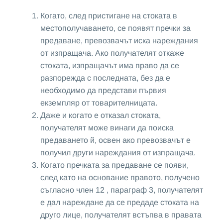
Когато, след пристигане на стоката в
местополучаването, се появят пречки за
предаване, превозвачът иска нареждания
от изпращача. Ако получателят откаже
стоката, изпращачът има право да се
разпорежда с последната, без да е
необходимо да представи първия
екземпляр от товарителницата.
Даже и когато е отказал стоката,
получателят може винаги да поиска
предаването й, освен ако превозвачът е
получил други нареждания от изпращача.
Когато пречката за предаване се появи,
след като на основание правото, получено
съгласно член 12 , параграф 3, получателят
е дал нареждане да се предаде стоката на
друго лице, получателят встъпва в правата