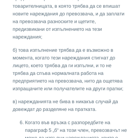
товарителницата, в която трябва да се впишат
новите нареждания до превозвача, и да заплати
на превозвача разноските и щетите,
предизвикани от изпълнението на тези
нареждания;
б) това изпълнение трябва да е възможно в
момента, когато тези нареждания стигнат до
лицето, което трябва да ги изпълни, и то не
трябва да спъва нормалната работа на
предприятието на превозвача, нито да ощетява
изпращачите или получателите на други пратки;
в) нарежданията не бива в никакъв случай да
довеждат до разделяне на пратката.
Когато във връзка с разпоредбите на
параграф 5 „б“ на този член, превозвачът не
може да изпълни нарежданията, които е