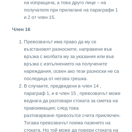
на изпращача, а това друго лице – на
получателя при прилагане на параграфи 1
и 2 от член 15.
Член 16
Превозвачът има право да му се
възстановят разноските, направени във
връзка с молбата му за указания или във
връзка с изпълнението на получените
нареждания, освен ако тези разноски не са
последица от негова грешка.
В случаите, предвидени в член 14 ,
параграф 1, и в член 15 , превозвачът може
веднага да разтовари стоката за сметка на
правоимащия; след това
разтоварване превозътсе счита приключен.
Тогава превозвачът поема пазенето на
стоката. Но той може да повери стоката на