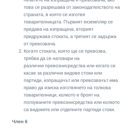
това се разрешава от законодателството на
страната, в която се изготвя
товарителницата. Първият екземпляр се
предава на изпращача, вторият
придружава стоката, а третият се задържа
от превозвача.
Когато стоката, която ще се превозва,
трябва да се натовари на
различни превознисредства или когато се
касае за различни видове стоки или
партиди, изпращачът или превозвачът има
право да изиска изготвянето на толкова
товарителници, колкото е броят на
ползуваните превознисредства или колкото
са видовете или отделните партиди стоки.
Член 6