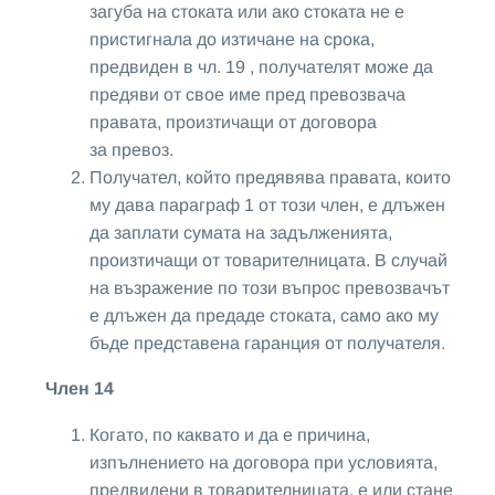
загуба на стоката или ако стоката не е
пристигнала до изтичане на срока,
предвиден в чл. 19 , получателят може да
предяви от свое име пред превозвача
правата, произтичащи от договора
за превоз.
Получател, който предявява правата, които
му дава параграф 1 от този член, е длъжен
да заплати сумата на задълженията,
произтичащи от товарителницата. В случай
на възражение по този въпрос превозвачът
е длъжен да предаде стоката, само ако му
бъде представена гаранция от получателя.
Член 14
Когато, по каквато и да е причина,
изпълнението на договора при условията,
предвидени в товарителницата, е или стане