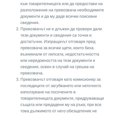
към товарителницата или да предостави на
разположение на превозвача необходимите
документи и да му даде всички поискани
сведения.
Превозвачът не е длъжен да провери дали
тези документи и сведения са точни и
достатъчни. Изпращачът отговаря пред
превозвача за всички щети, които биха
възникнали от липсата, недостатъчността
или нередовността на тези документи и
сведения, освен в случай на грешка на
превозвача.
Превозвачът отговаря като комисионер за
последиците от загубването или неточното
използуване на посочените в
товарителницата документи, придружаващи
същата или предадени му на ръка; при все
това дължимото от него обезщетение не