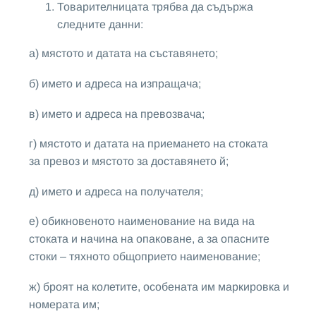
Товарителницата трябва да съдържа
следните данни:
а) мястото и датата на съставянето;
б) името и адреса на изпращача;
в) името и адреса на превозвача;
г) мястото и датата на приемането на стоката
за превоз и мястото за доставянето й;
д) името и адреса на получателя;
е) обикновеното наименование на вида на
стоката и начина на опаковане, а за опасните
стоки – тяхното общоприето наименование;
ж) броят на колетите, особената им маркировка и
номерата им;