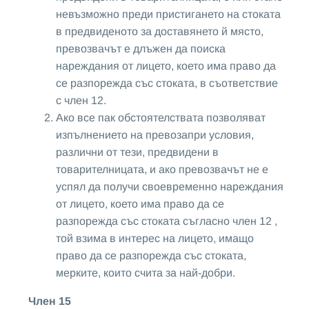
невъзможно преди пристигането на стоката
в предвиденото за доставянето й място,
превозвачът е длъжен да поиска
нареждания от лицето, което има право да
се разпорежда със стоката, в съответствие
с член 12.
Ако все пак обстоятелствата позволяват
изпълнението на превозапри условия,
различни от тези, предвидени в
товарителницата, и ако превозвачът не е
успял да получи своевременно нареждания
от лицето, което има право да се
разпорежда със стоката съгласно член 12 ,
той взима в интерес на лицето, имащо
право да се разпорежда със стоката,
мерките, които счита за най-добри.
Член 15