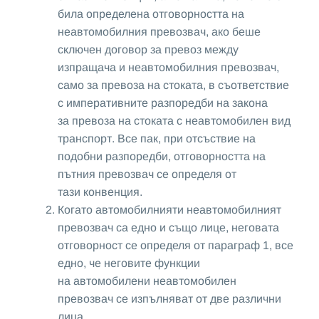
била определена отговорността на
неавтомобилния превозвач, ако беше
сключен договор за превоз между
изпращача и неавтомобилния превозвач,
само за превоза на стоката, в съответствие
с императивните разпоредби на закона
за превоза на стоката с неавтомобилен вид
транспорт. Все пак, при отсъствие на
подобни разпоредби, отговорността на
пътния превозвач се определя от
тази конвенция.
Когато автомобилнияти неавтомобилният
превозвач са едно и също лице, неговата
отговорност се определя от параграф 1, все
едно, че неговите функции
на автомобилени неавтомобилен
превозвач се изпълняват от две различни
лица.