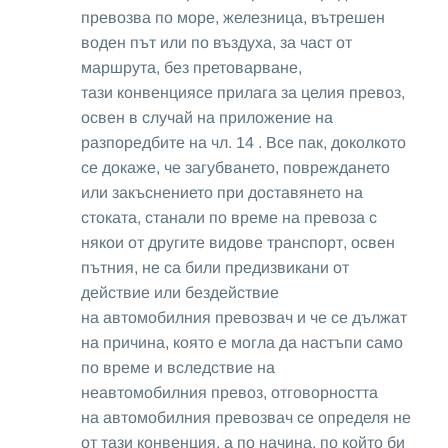
превозва по море, железница, вътрешен
воден път или по въздуха, за част от
маршрута, без претоварване,
тази конвенциясе прилага за целия превоз,
освен в случай на приложение на
разпоредбите на чл. 14 . Все пак, доколкото
се докаже, че загубването, повреждането
или закъснението при доставянето на
стоката, станали по време на превоза с
някои от другите видове транспорт, освен
пътния, не са били предизвикани от
действие или бездействие
на автомобилния превозвач и че се дължат
на причина, която е могла да настъпи само
по време и вследствие на
неавтомобилния превоз, отговорността
на автомобилния превозвач се определя не
от тази конвенция, а по начина, по който би