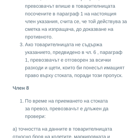
превозвачът впише в товарителницата
посочените в параграф 1 на настоящия
член указания, счита се, че той действува за
сметка на изпращача, до доказване на
противното.
Ако товарителницата не съдържа
указанието, предвидено в чл. 6 , параграф
1, превозвачът е отговорен за всички
разходи и щети, които би понесъл имащият
право върху стоката, поради този пропуск.
Член 8
По време на приемането на стоката
за превоз, превозвачът е длъжен да
провери:
а) точността на данните в товарителницата
относно броя на колетите, маркировката и