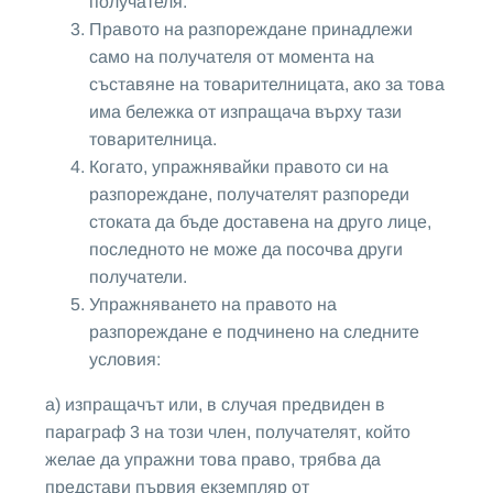
получателя.
Правото на разпореждане принадлежи
само на получателя от момента на
съставяне на товарителницата, ако за това
има бележка от изпращача върху тази
товарителница.
Когато, упражнявайки правото си на
разпореждане, получателят разпореди
стоката да бъде доставена на друго лице,
последното не може да посочва други
получатели.
Упражняването на правото на
разпореждане е подчинено на следните
условия:
а) изпращачът или, в случая предвиден в
параграф 3 на този член, получателят, който
желае да упражни това право, трябва да
представи първия екземпляр от