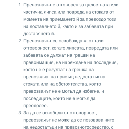
Превозвачът е отговорен за цялостната или
частична липса или повреда на стоката от
момента на приемането й за превоздо този
на доставянето й, както и за забавата при
доставянето й.
Превозвачът се освобождава от тази
отговорност, когато липсата, повредата или
забавата се дължат на грешки на
правоимащия, на нареждане на последния,
което не е резултат на грешка на
превозвача, на присъщ недостатък на
стоката или на обстоятелства, които
превозвачът не е могъл да избегне, и
последиците, които не е могъл да
преодолее.
За да се освободи от отговорност,
превозвачът не може да се позовава нито
на недостатъци на превознотосредство, с