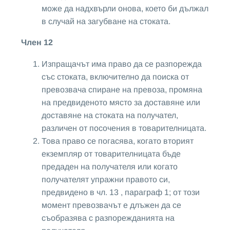
може да надхвърли онова, което би дължал
в случай на загубване на стоката.
Член 12
Изпращачът има право да се разпорежда
със стоката, включително да поиска от
превозвача спиране на превоза, промяна
на предвиденото място за доставяне или
доставяне на стоката на получател,
различен от посочения в товарителницата.
Това право се погасява, когато вторият
екземпляр от товарителницата бъде
предаден на получателя или когато
получателят упражни правото си,
предвидено в чл. 13 , параграф 1; от този
момент превозвачът е длъжен да се
съобразява с разпорежданията на