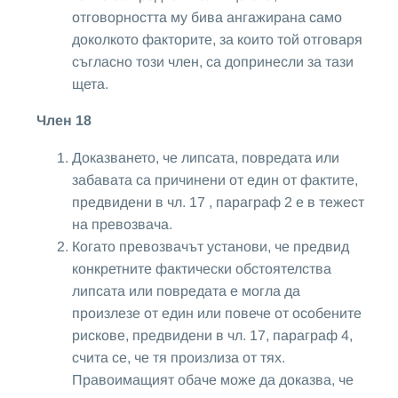
отговорността му бива ангажирана само
доколкото факторите, за които той отговаря
съгласно този член, са допринесли за тази
щета.
Член 18
Доказването, че липсата, повредата или
забавата са причинени от един от фактите,
предвидени в чл. 17 , параграф 2 е в тежест
на превозвача.
Когато превозвачът установи, че предвид
конкретните фактически обстоятелства
липсата или повредата е могла да
произлезе от един или повече от особените
рискове, предвидени в чл. 17, параграф 4,
счита се, че тя произлиза от тях.
Правоимащият обаче може да доказва, че