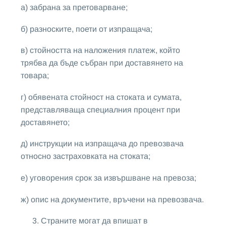
а) забрана за претоварване;
б) разноските, поети от изпращача;
в) стойността на наложения платеж, който
трябва да бъде събран при доставянето на
товара;
г) обявената стойност на стоката и сумата,
представляваща специалния процент при
доставянето;
д) инструкции на изпращача до превозвача
относно застраховката на стоката;
е) уговорения срок за извършване на превоза;
ж) опис на документите, връчени на превозвача.
Страните могат да впишат в