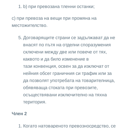
b) при превозана тленни останки;
с) при превоза на вещи при промяна на
местожителство.
Договарящите страни се задължават да не
внасят по пътя на отделни споразумения
сключени между две или повече от тях,
каквото и да било изменение в
тази конвенция, освен за да изключат от
нейния обсег граничния си трафик или за
да позволят употребата на товарителница,
обявяваща стоката при превозите,
осъществявани изключително на тяхна
територия.
Член 2
Когато натовареното превозносредство, се