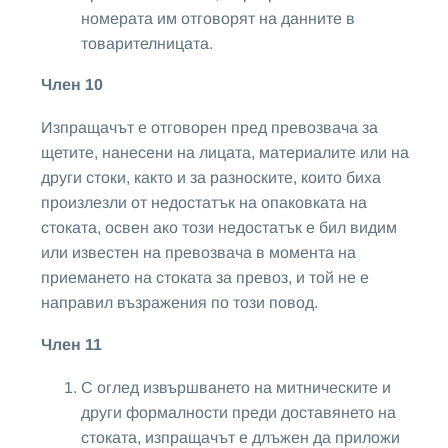
номерата им отговорят на данните в
товарителницата.
Член 10
Изпращачът е отговорен пред превозвача за
щетите, нанесени на лицата, материалите или на
други стоки, както и за разноските, които биха
произлезли от недостатък на опаковката на
стоката, освен ако този недостатък е бил видим
или известен на превозвача в момента на
приемането на стоката за превоз, и той не е
направил възражения по този повод.
Член 11
С оглед извършването на митническите и
други формалности преди доставянето на
стоката, изпращачът е длъжен да приложи