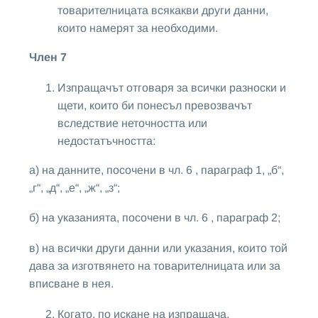
товарителницата всякакви други данни,
които намерят за необходими.
Член 7
Изпращачът отговаря за всички разноски и
щети, които би понесъл превозвачът
вследствие неточността или
недостатъчността:
а) на данните, посочени в чл. 6 , параграф 1, „б“,
„г“, „д“, „е“, „ж“, „з“;
б) на указанията, посочени в чл. 6 , параграф 2;
в) на всички други данни или указания, които той
дава за изготвянето на товарителницата или за
вписване в нея.
Когато, по искане на изпращача,