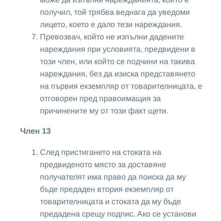
получил, той трябва веднага да уведоми
лицето, което е дало тези нареждания.
Превозвач, който не изпълни дадените
нареждания при условията, предвидени в
този член, или който се подчини на такива
нареждания, без да изиска представянето
на първия екземпляр от товарителницата, е
отговорен пред правоимащия за
причинените му от този факт щети.
Член 13
След пристигането на стоката на
предвиденото място за доставяне
получателят има право да поиска да му
бъде предаден втория екземпляр от
товарителницата и стоката да му бъде
предадена срещу подпис. Ако се установи