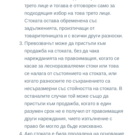
трето лице и тогава е отговорен само за
подходящия избор на това трето лице.
Стоката остава обременена със
задълженията, произтичащи от
товарителницата и с всички други разноски.
Превозвачът може да пристъпи към
продажба на стоката, без да чака
нарежданията на правоимащия, когато се
касае за лесноразваляеми стоки или това
се налага от състоянието на стоката, или
когато разноските по съхранението са
несъразмерни със стойността на стоката. В
останалите случаи той може също да
пристъпи към продажба, когато в един
разумен срок не е получил от правоимащия
други нареждания, чието изпълнение с
право би могло да бъде изисквано.
Ако стоката е била продадена на основание