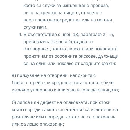
което си служи за извършване превоза,
нито на грешки на лицето, от което е
наел превознотосредство, или на негови
служители.
В съответствие с член 18, параграф 2 – 5,
превозвачът се освобождава от
отговорност, когато липсата или повредата
произтичат от особените рискове, дължащи
се на един или няколко от следните факти:
а) ползуване на отворени, непокрити с
брезент превозни средства, когато това е било
изрично уговорено и вписано в товарителницата;
б) липса или дефект на опаковката, при стоки,
които поради самото си естество са изложени на
разваляне или повреда, когато не са опаковани
или са лошо опаковани;