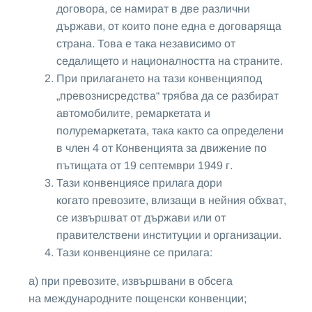
договора, се намират в две различни
държави, от които поне една е договаряща
страна. Това е така независимо от
седалището и националността на страните.
При прилагането на тази конвенцияпод
„превознисредства“ трябва да се разбират
автомобилите, ремаркетата и
полуремаркетата, така както са определени
в член 4 от Конвенцията за движение по
пътищата от 19 септември 1949 г.
Тази конвенциясе прилага дори
когато превозите, влизащи в нейния обхват,
се извършват от държави или от
правителствени институции и организации.
Тази конвенцияне се прилага:
а) при превозите, извършвани в обсега
на международните пощенски конвенции;