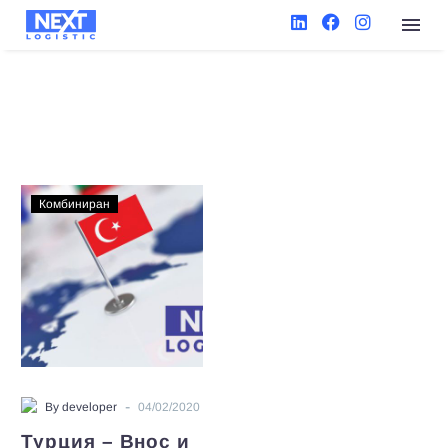
Комбиниран
-
By developer
04/02/2020
Турция – Внос и